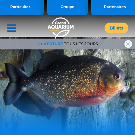
<style> .iframe-video { display: block
Particulier
Groupe
Partenaires
!important; } </style>
Billets
OUVERTURE
TOUS LES JOURS