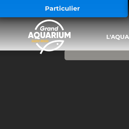
<style> .iframe-video { display: block !
Particulier
L'AQU