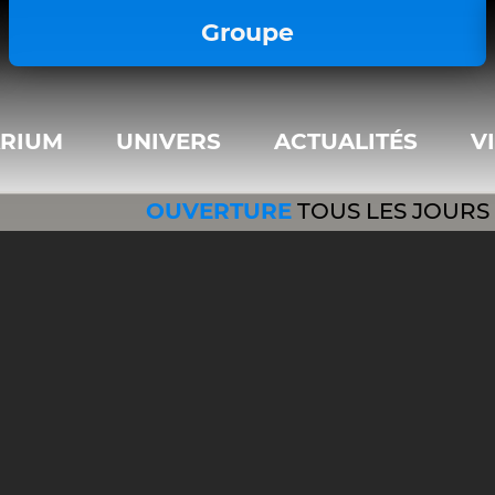
important; } </style>
Groupe
ARIUM
UNIVERS
ACTUALITÉS
V
OUVERTURE
TOUS LES JOURS