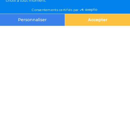
Les dipneustes sont des
animaux panchroniques
(de tous les temps/âges),
cela veut dire que ces
derniers existent encore
de nos jours et qu'elles
ressemblent
morphologiquement aux
espèces éteintes que l'on
a identifiées à l'état de
fossile. Lorsque l'on
compare ces animaux
actuels aux versions
fossilisées, on peut
constater qu'elles sont
similaires, impliquant que
les versions actuelles n'ont
pas beaucoup changé en
terme d'apparence
physique. On utilise
parfois le terme "fossile
vivant" mais, étant un
oxymore, les scientifiques
préfèrent utiliser le terme