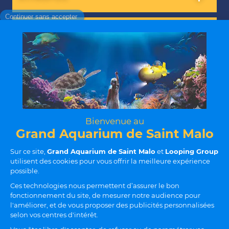
INFORMATIONS PRATIQUES
NOS SERVICES
Mentions légales
Règlement intérieur
CGVS
Protection des données
Politique RSE
Modifier les cookies
Le Grand Aquarium de St. Malo est partenaire de Cobac Parc
(opens in a new tab)