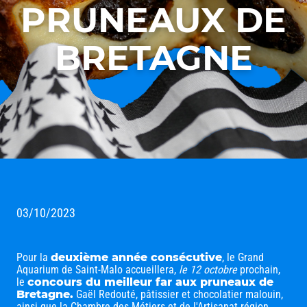
PRUNEAUX DE
BRETAGNE
03/10/2023
Pour la
deuxième année consécutive
, le Grand
Aquarium de Saint-Malo accueillera,
le 12 octobre
prochain,
le
concours du meilleur far aux pruneaux de
Bretagne
.
Gaël Redouté, pâtissier et chocolatier malouin,
ainsi que la Chambre des Métiers et de l'Artisanat région