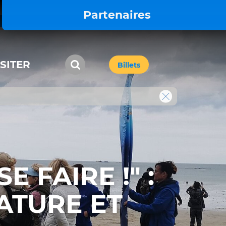
Partenaires
ISITER
Billets
E FAIRE !" :
ATURE ET