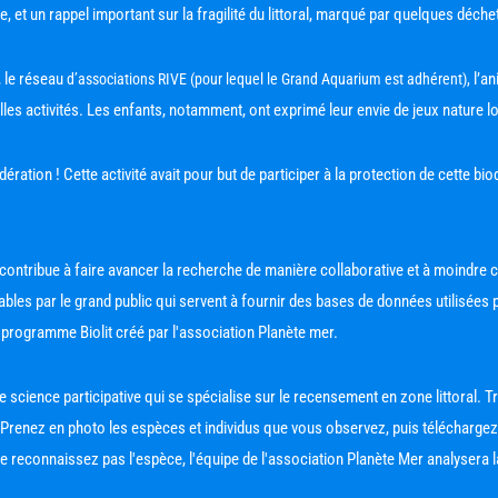
he, et un rappel important sur la fragilité du littoral, marqué par quelques déc
 le réseau
 l’a
 d’associations RIVE (pour lequel le Grand Aquarium est adhérent),
les activités. Les enfants, notamment, ont exprimé leur envie de jeux nature l
ation ! Cette activité avait pour but de participer à la protection de cette biodiv
 contribue à faire avancer la recherche de manière collaborative et à moindre 
ables par le grand public qui servent à fournir des bases de données utilisées 
e programme Biolit créé par l'association Planète mer.
ience participative qui se spécialise sur le recensement en zone littoral. Très s
lit. Prenez en photo les espèces et individus que vous observez, puis télécharge
e reconnaissez pas l'espèce, l'équipe de l'association Planète Mer analysera l