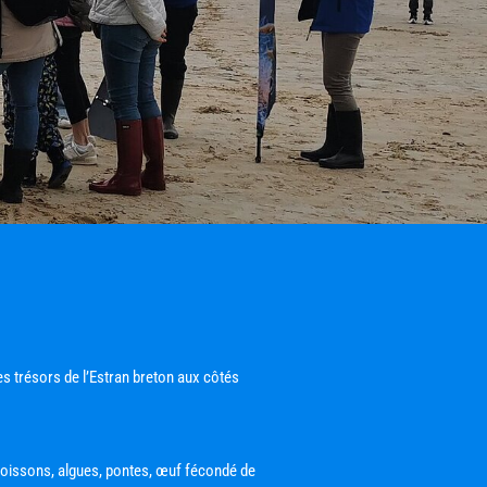
N
es trésors de l’Estran breton aux côtés 
poissons, algues, pontes, œuf fécondé de 