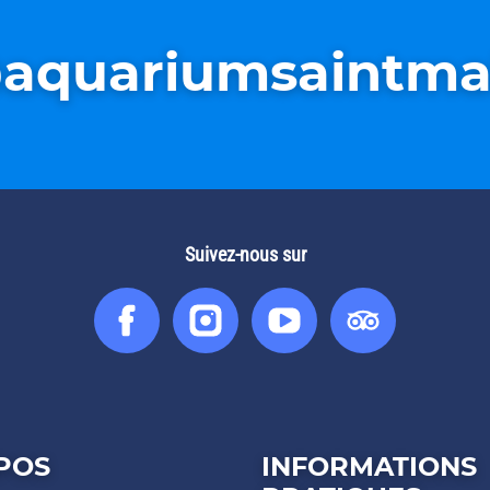
aquariumsaintma
Suivez-nous sur
Facebook
Instagram
You
Tripadv
Tube
POS
INFORMATIONS