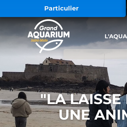
<style> .iframe-video { display: block !
Particulier
L'AQU
"LA LAISSE 
UNE ANI