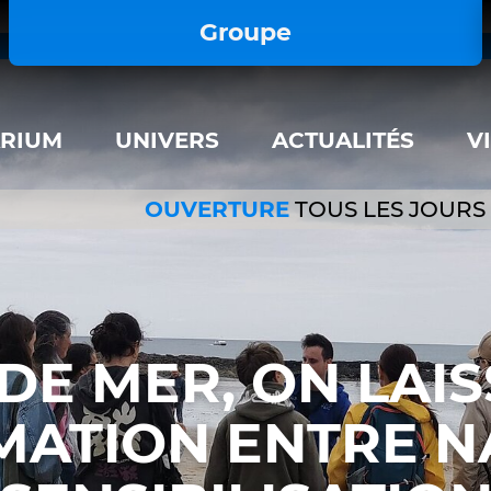
important; } </style>
Groupe
ARIUM
UNIVERS
ACTUALITÉS
V
OUVERTURE
TOUS LES JOURS
DE MER, ON LAISS
MATION ENTRE N