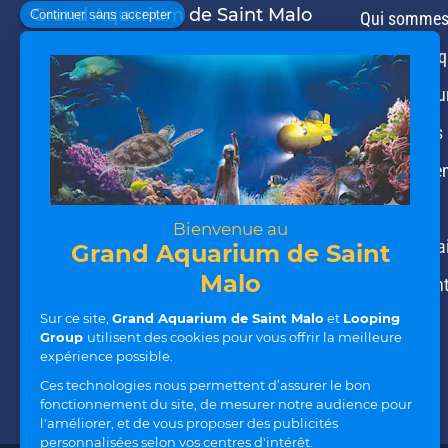
Grand Aquarium de Saint Malo
Qui sommes
Avenue du Général Patton
Notre bouti
35400 Saint-Malo
Notre restau
Nos univers
02 99 21 19 00
contact@aquarium-st-malo.com
Nos expérie
Nos actus
Nos partena
Recrutemen