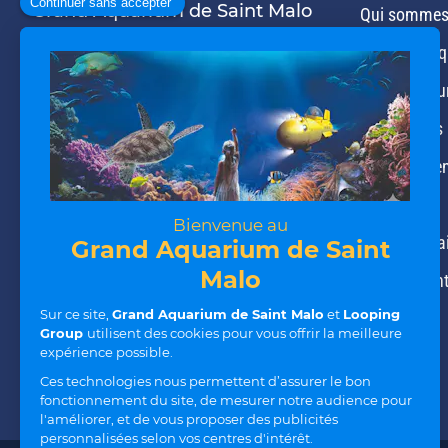
Grand Aquarium de Saint Malo
Qui sommes
Avenue du Général Patton
Notre bouti
35400 Saint-Malo
Notre restau
Nos univers
02 99 21 19 00
contact@aquarium-st-malo.com
Nos expérie
Nos actus
Nos partena
Recrutemen