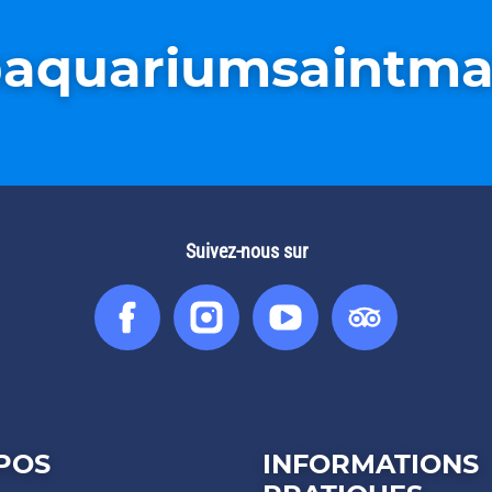
aquariumsaintma
Suivez-nous sur
Facebook
Instagram
You
Tripadv
Tube
POS
INFORMATIONS