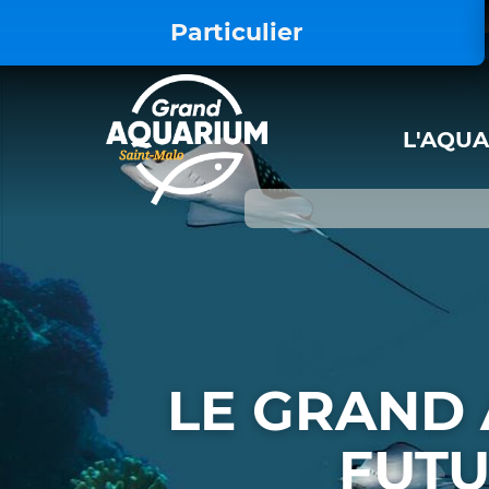
<style> .iframe-video { display: block !
Particulier
L'AQU
LE GRAND
FUTU