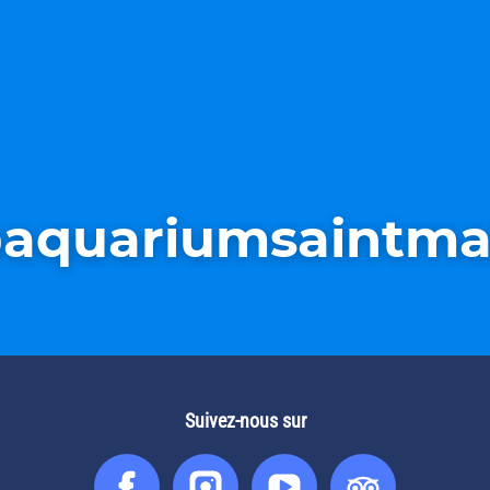
aquariumsaintma
Suivez-nous sur
Facebook
Instagram
You
Tripadv