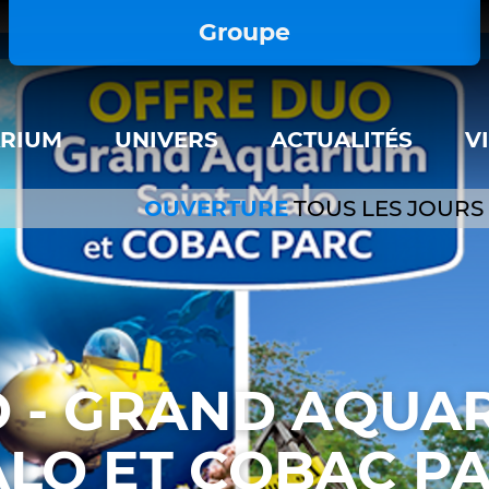
important; } </style>
Groupe
ARIUM
UNIVERS
ACTUALITÉS
V
OUVERTURE
TOUS LES JOURS
 - GRAND AQUAR
LO ET COBAC P