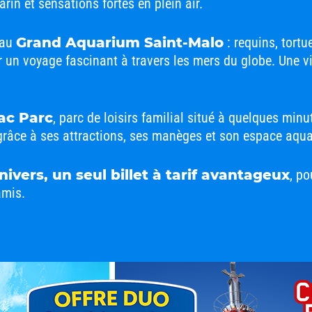
in et sensations fortes en plein air.
 au
Grand Aquarium Saint-Malo
: requins, tort
 un voyage fascinant à travers les mers du globe. Une v
ac Parc
, parc de loisirs familial situé à quelques minu
e grâce à ses attractions, ses manèges et son espace aqua
ivers, un seul billet à tarif avantageux
, p
amis.