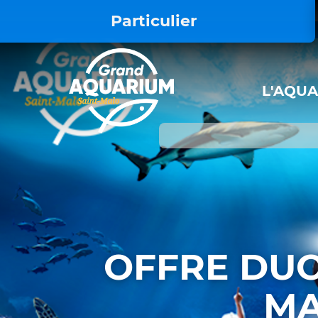
<style> .iframe-video { display: block !
Particulier
L'AQU
OFFRE DUO
MA