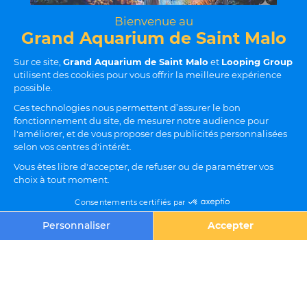
*L'IUCN d'une espèce, c'est
un classement qui indique
si une espèce est menacée
d'extinction, en fonction de
la taille de sa population
et des dangers qu'elle
rencontre.