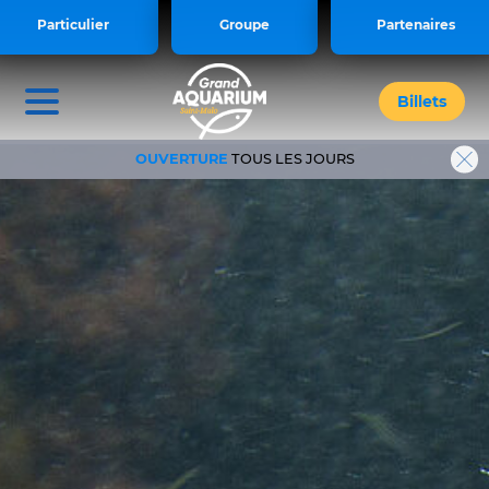
<style> .iframe-video { display: block
Particulier
Groupe
Partenaires
!important; } </style>
Billets
OUVERTURE
TOUS LES JOURS